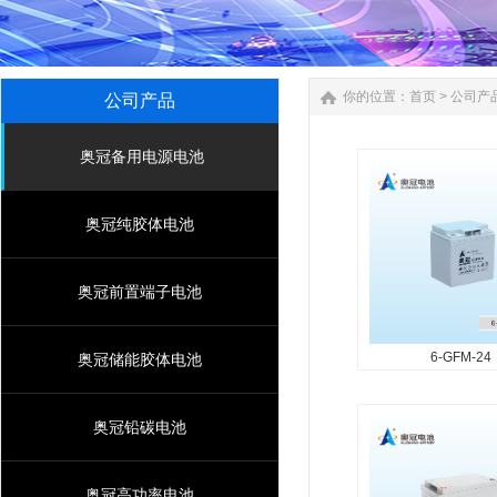
你的位置：
首页
>
公司产
公司产品
奥冠备用电源电池
奥冠纯胶体电池
奥冠前置端子电池
6-GFM-24
奥冠储能胶体电池
6-GFM-24
产品特征 产品设计寿
奥冠铅碳电池
密封安全可靠 比能量
小、自放电率低 密封
奥冠高功率电池
高、一致性能好...