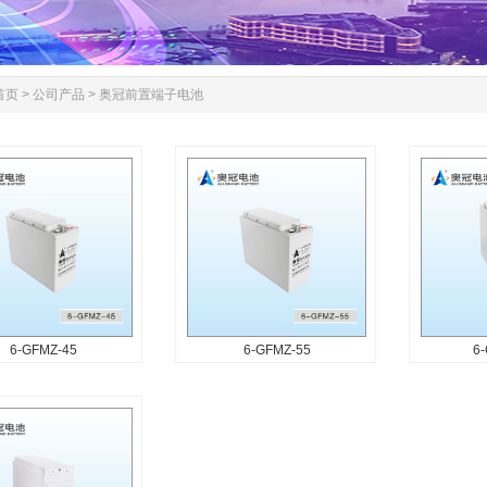
首页
>
公司产品
>
奥冠前置端子电池
6-GFMZ-45
6-GFMZ-55
6
6-GFMZ-45
6-GFMZ-55
6-
 产品设计寿命12年
产品特征 产品设计寿命12年
产品特征 
置安装方便 壳体狭长耐
端子前置安装方便 壳体狭长耐
端子前置安
强 比能量高、内阻小、
温性能强 比能量高、内阻小、
温性能强 
性能好 密封反应效率
自放电性能好 密封反应效率
自放电性能