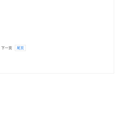
能...
高、深放电性能好...
下一页
尾页