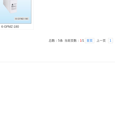
电性能好...
高、深放电性能...
高、深放电性
1
6-GFMZ-180
6-GFMZ-180
 产品设计寿命12年
总数：5条 当前页数：
1
/1
首页
上一页
1
置安装方便 壳体狭长耐
强 比能量高、内阻小、
性能好 密封反应效率
电性能...