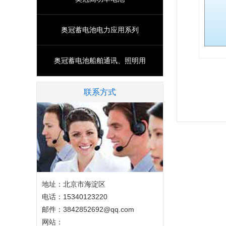
高、深放
奥冠蓄电池电力应用系列
奥冠蓄电池船舶通讯、照明用
产品特征
端子前
联系方式
温性能
自放电
高、深放
地址：北京市海淀区
电话：15340123220
邮件：3842852692@qq.com
网站：